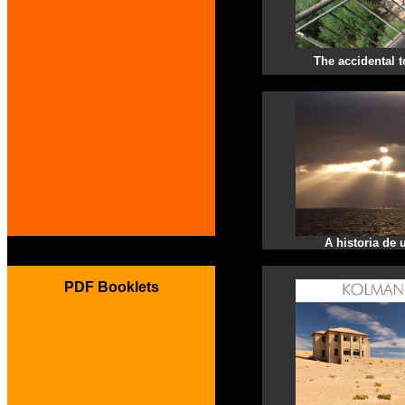
The accidental t
...
A historia de 
PDF Booklets