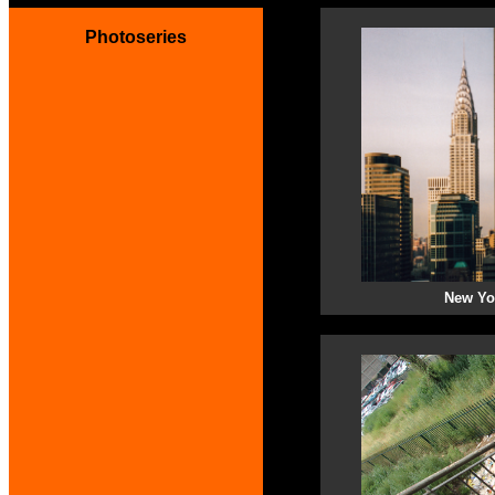
Photoseries
New Yo