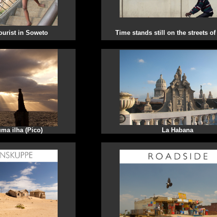
ourist in Soweto
Time stands still on the streets o
uma ilha (Pico)
La Habana